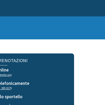
RENOTAZIONI
nline
enota ora
elefonicamente
1 205 0175
llo sportello