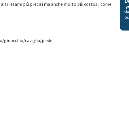
D
a altri esami più precisi ma anche molto più costosi, come
Ig
vi
Or
o/ginocchio/caviglia/piede