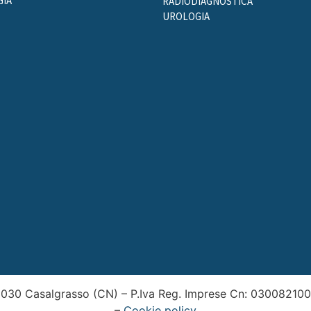
IA
RADIODIAGNOSTICA
UROLOGIA
2030 Casalgrasso (CN) – P.Iva Reg. Imprese Cn: 0300821004
–
Cookie policy