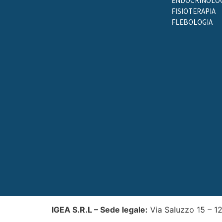
ENDOCRINOLOG
FISIOTERAPIA
FLEBOLOGIA
IGEA S.R.L –
Sede legale:
Via Saluzzo 15 – 1