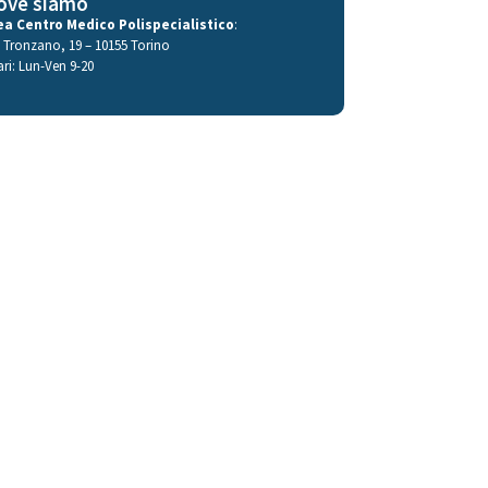
ove siamo
ea Centro Medico Polispecialistico
:
a Tronzano, 19 – 10155 Torino
ari: Lun-Ven 9-20