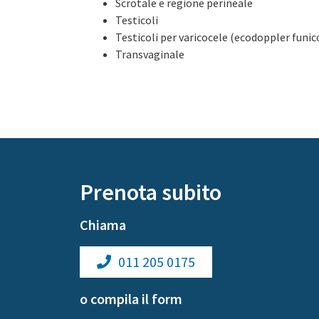
Scrotale e regione perineale
Testicoli
Testicoli per varicocele (ecodoppler funi
Transvaginale
Prenota subito
Chiama
011 205 0175
o compila il form