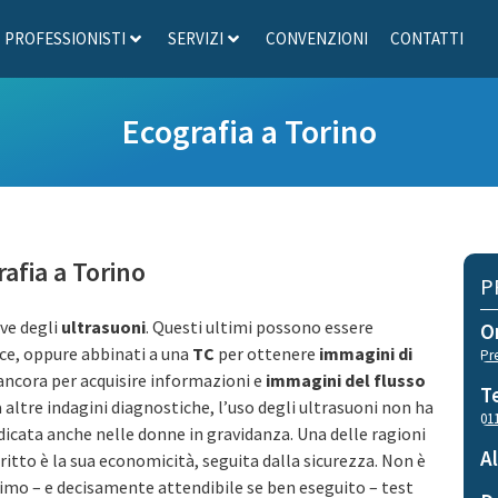
PROFESSIONISTI
SERVIZI
CONVENZIONI
CONTATTI
Ecografia a Torino
afia a Torino
P
rve degli
ultrasuoni
. Questi ultimi possono essere
O
ice, oppure abbinati a una
TC
per ottenere
immagini di
Pr
ncora per acquisire informazioni e
immagini del flusso
T
ltre indagini diagnostiche, l’uso degli ultrasuoni non ha
01
dicata anche nelle donne in gravidanza. Una delle ragioni
A
tto è la sua economicità, seguita dalla sicurezza. Non è
rimo – e decisamente attendibile se ben eseguito – test