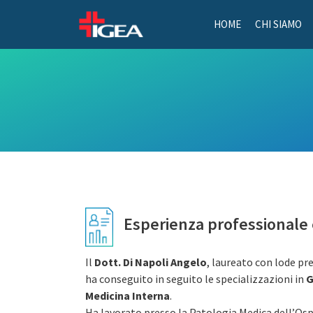
HOME
CHI SIAMO
Esperienza professionale 
Il
Dott. Di Napoli Angelo
, laureato con lode pre
ha conseguito in seguito le specializzazioni in
G
Medicina Interna
.
Ha lavorato presso la Patologia Medica dell’Osp