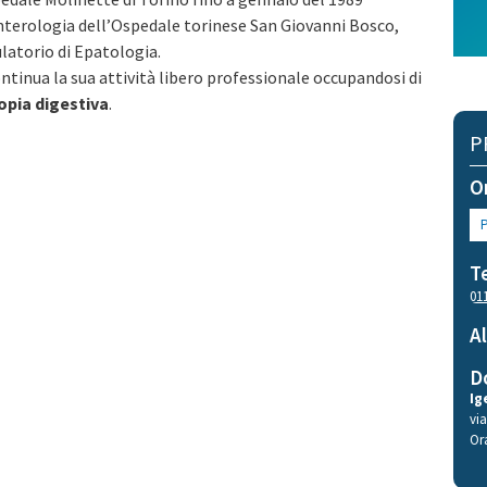
nterologia dell’Ospedale torinese San Giovanni Bosco,
latorio di Epatologia.
ntinua la sua attività libero professionale occupandosi di
pia digestiva
.
P
O
T
01
A
D
Ig
vi
Or