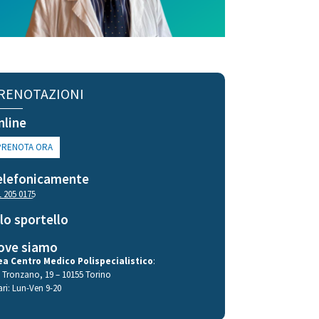
RENOTAZIONI
nline
PRENOTA ORA
elefonicamente
1 205 0175
llo sportello
ove siamo
ea Centro Medico Polispecialistico
:
a Tronzano, 19 – 10155 Torino
ari: Lun-Ven 9-20